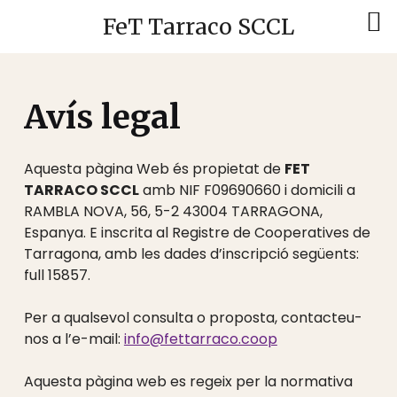
FeT Tarraco SCCL
Avís legal
Aquesta pàgina Web és propietat de
FET
TARRACO SCCL
amb NIF F09690660 i domicili a
RAMBLA NOVA, 56, 5-2 43004 TARRAGONA,
Espanya. E inscrita al Registre de Cooperatives de
Tarragona, amb les dades d’inscripció següents:
full 15857.
Per a qualsevol consulta o proposta, contacteu-
nos a l’e-mail:
info@fettarraco.coop
Aquesta pàgina web es regeix per la normativa