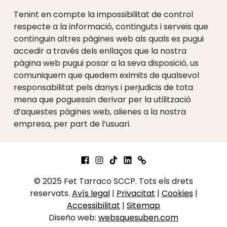
Tenint en compte la impossibilitat de control
respecte a la informació, continguts i serveis que
continguin altres pàgines web als quals es pugui
accedir a través dels enllaços que la nostra
pàgina web pugui posar a la seva disposició, us
comuniquem que quedem eximits de qualsevol
responsabilitat pels danys i perjudicis de tota
mena que poguessin derivar per la utilització
d’aquestes pàgines web, alienes a la nostra
Skip back to main navigation
empresa, per part de l’usuari.
Facebook
Instagram
LinkedIn
Linktree
Tik tok
© 2025 Fet Tarraco SCCP. Tots els drets
reservats.
Avís legal
|
Privacitat
|
Cookies
|
Accessibilitat
|
Sitemap
Diseño web:
websquesuben.com